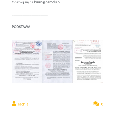
Odezwij się na
biuro@narodu.pl
____________________
PODSTAWA
lachia
0