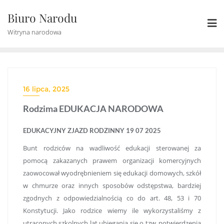
Skip
Biuro Narodu
to
content
Witryna narodowa
16 lipca, 2025
Rodzima EDUKACJA NARODOWA
EDUKACYJNY ZJAZD RODZINNY 19 07 2025
Bunt rodziców na wadliwość edukacji sterowanej za
pomocą zakazanych prawem organizacji komercyjnych
zaowocował wyodrębnieniem się edukacji domowych, szkół
w chmurze oraz innych sposobów odstępstwa, bardziej
zgodnych z odpowiedzialnością co do art. 48, 53 i 70
Konstytucji. Jako rodzice wiemy ile wykorzystaliśmy z
utraconych szkolnych lat ubiegania się o tzw. potwierdzenia